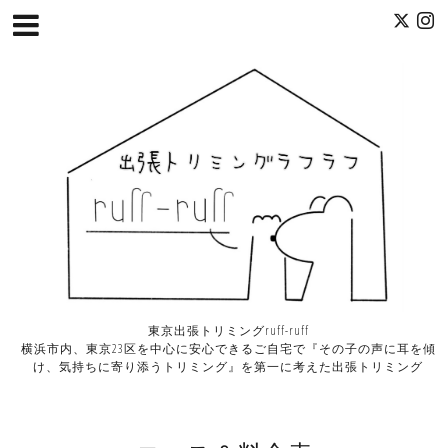
東京出張トリミングruff-ruff
横浜市内、東京23区を中心に安心できるご自宅で『その子の声に耳を傾
け、気持ちに寄り添うトリミング』を第一に考えた出張トリミング