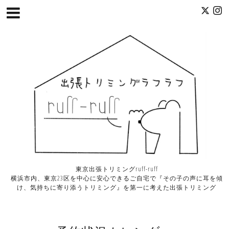
東京出張トリミングruff-ruff
横浜市内、東京23区を中心に安心できるご自宅で『その子の声に耳を傾
け、気持ちに寄り添うトリミング』を第一に考えた出張トリミング