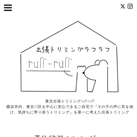
東京出張トリミングruff-ruff
横浜市内、東京23区を中心に安心できるご自宅で『その子の声に耳を傾
け、気持ちに寄り添うトリミング』を第一に考えた出張トリミング