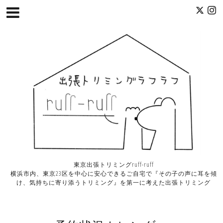
東京出張トリミングruff-ruff
横浜市内、東京23区を中心に安心できるご自宅で『その子の声に耳を傾
け、気持ちに寄り添うトリミング』を第一に考えた出張トリミング